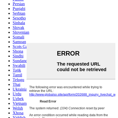
Persian
Punjabi
Serbian
Sesotho
Sinhala
Slovak
Slovenian
Somali
Samoan
Scots Gaelic
Shona
Sindhi
Sundanese
Swahili
Tajik
Tamil
Telugu
Thai
Ukrainian
Urdu
Uzbek
Vietnamese
Welsh
Xhosa
Yiddish