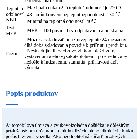
je menšia ako 2 mm
· Maximálna okamžitá teplotná odolnosť je 220 ℃
Teplotná
odolnosť
· 48 hodín konvenčnej teplotnej odolnosti 130 ℃
NBR
· Minimálna teplotná odolnosť -40℃
Test
· MEK = 100 povrch bez odpadávania a praskania
MEK
· Môže sa skladovať pri izbovej teplote 24 mesiacov a
dlhá doba skladovania povedie k priľnutiu produktu.
· Neskladujte dlhodobo vo vlhkom, daždivom,
Pozor
vystavenom alebo vysokoteplotnému prostrediu, aby
nedošlo k hrdzaveniu, starnutiu, priľnavosti atď.
výrobku.
Popis produktov
Automobilová tlmiaca a zvukovoizolačná doštička je dôležitým
príslušenstvom určeným na minimalizáciu alebo elimináciu hluku
počas brzdenia vozidla. Ako neoddeliteľná súčasť brzdových