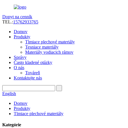
Dopyt na cenník
TEL.:
15762933765
Domov
Produkty
Tlmiace plechové materiály
Tesniace materiály
Materiály vodiacich rámov
Správy
Často kladené otázky
O nás
Továreň
Kontaktujte nás
English
Domov
Produkty
Tlmiace plechové materiály
Kategórie