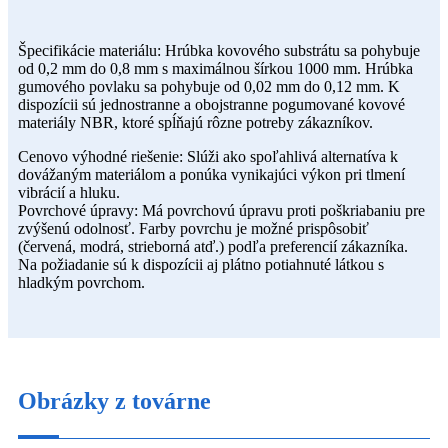
Špecifikácie materiálu: Hrúbka kovového substrátu sa pohybuje
od 0,2 mm do 0,8 mm s maximálnou šírkou 1000 mm. Hrúbka
gumového povlaku sa pohybuje od 0,02 mm do 0,12 mm. K
dispozícii sú jednostranne a obojstranne pogumované kovové
materiály NBR, ktoré spĺňajú rôzne potreby zákazníkov.
Cenovo výhodné riešenie: Slúži ako spoľahlivá alternatíva k
dovážaným materiálom a ponúka vynikajúci výkon pri tlmení
vibrácií a hluku.
Povrchové úpravy: Má povrchovú úpravu proti poškriabaniu pre
zvýšenú odolnosť. Farby povrchu je možné prispôsobiť
(červená, modrá, strieborná atď.) podľa preferencií zákazníka.
Na požiadanie sú k dispozícii aj plátno potiahnuté látkou s
hladkým povrchom.
Obrázky z továrne