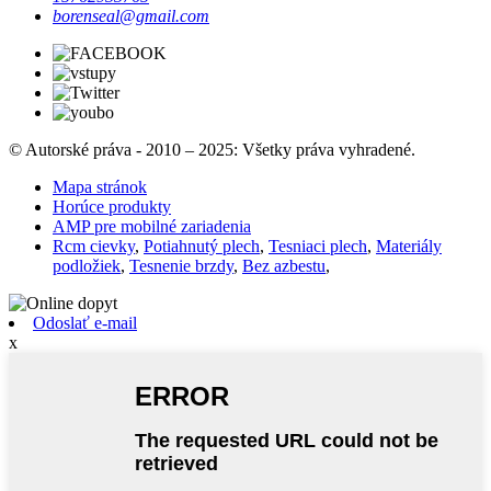
borenseal@gmail.com
© Autorské práva - 2010 – 2025: Všetky práva vyhradené.
Mapa stránok
Horúce produkty
AMP pre mobilné zariadenia
Rcm cievky
,
Potiahnutý plech
,
Tesniaci plech
,
Materiály
podložiek
,
Tesnenie brzdy
,
Bez azbestu
,
Odoslať e-mail
x