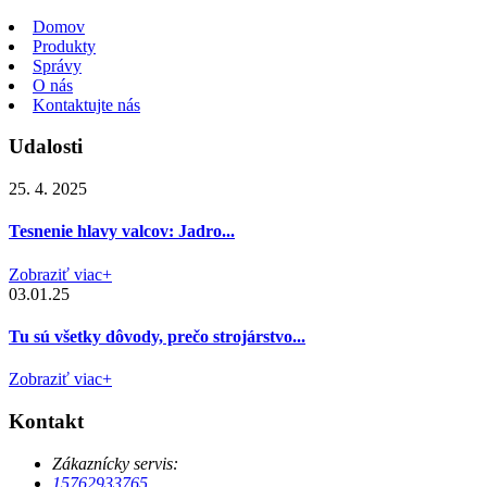
Domov
Produkty
Správy
O nás
Kontaktujte nás
Udalosti
25. 4. 2025
Tesnenie hlavy valcov: Jadro...
Zobraziť viac+
03.01.25
Tu sú všetky dôvody, prečo strojárstvo...
Zobraziť viac+
Kontakt
Zákaznícky servis:
15762933765