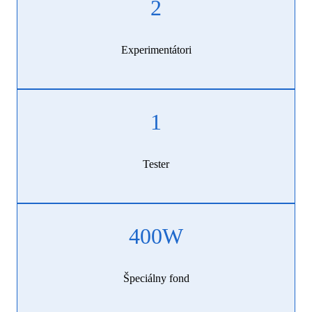
2
Experimentátori
1
Tester
400
W
Špeciálny fond