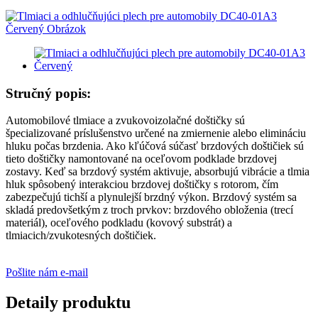
Stručný popis:
Automobilové tlmiace a zvukovoizolačné doštičky sú
špecializované príslušenstvo určené na zmiernenie alebo elimináciu
hluku počas brzdenia. Ako kľúčová súčasť brzdových doštičiek sú
tieto doštičky namontované na oceľovom podklade brzdovej
zostavy. Keď sa brzdový systém aktivuje, absorbujú vibrácie a tlmia
hluk spôsobený interakciou brzdovej doštičky s rotorom, čím
zabezpečujú tichší a plynulejší brzdný výkon. Brzdový systém sa
skladá predovšetkým z troch prvkov: brzdového obloženia (trecí
materiál), oceľového podkladu (kovový substrát) a
tlmiacich/zvukotesných doštičiek.
Pošlite nám e-mail
Detaily produktu