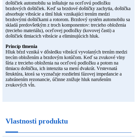
doštičiek automobilu sa inštaluje na oceľovú podložku
brzdových doštičiek. Keď sa brzdové doštičky zachytia, doštička
absorbuje vibrácie a tlmí hluk vznikajúci trením medzi
brzdovými doštičkami a rotorom. Brzdový systém automobilu sa
skladá predovšetkým z troch komponentov: trecieho obloženia
(trecieho materiálu), oceľovej podložky (kovovej časti) a
doštičiek tlmiacich vibrácie a eliminujúcich hluk.
Princíp tlmenia
Hluk bŕzd vzniká v dôsledku vibrácií vyvolaných trením medzi
trecím obložením a brzdovým kotúčom. Keď sa zvukové vlny
šíria z trecieho obloženia na oceľovú podložku a potom na
tlmiacu doštičku, ich intenzita sa mení dvakrát. Vrstevnatá
štruktúra, ktorá sa vyznačuje rozdielmi fázovej impedancie a
zabránením rezonancie, účinne znižuje hluk narušením
zvukových vĺn.
Vlastnosti produktu