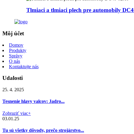
Tlmiaci a tlmiaci plech pre automobily DC
Môj účet
Domov
Produkty
Správy
O nás
Kontaktujte nás
Udalosti
25. 4. 2025
Tesnenie hlavy valcov: Jadro...
Zobraziť viac+
03.01.25
Tu sú všetky dôvody, prečo strojárstvo...