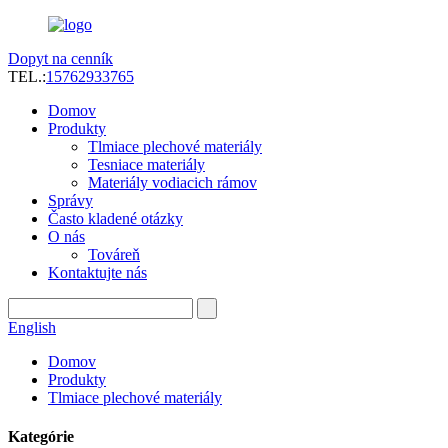
Dopyt na cenník
TEL.:
15762933765
Domov
Produkty
Tlmiace plechové materiály
Tesniace materiály
Materiály vodiacich rámov
Správy
Často kladené otázky
O nás
Továreň
Kontaktujte nás
English
Domov
Produkty
Tlmiace plechové materiály
Kategórie