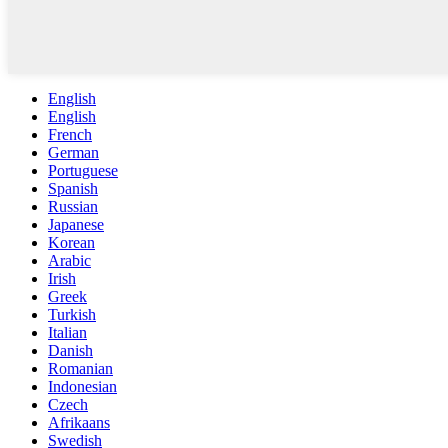
English
English
French
German
Portuguese
Spanish
Russian
Japanese
Korean
Arabic
Irish
Greek
Turkish
Italian
Danish
Romanian
Indonesian
Czech
Afrikaans
Swedish