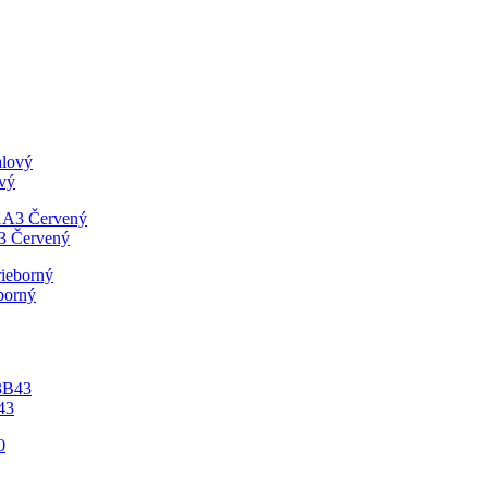
ový
A3 Červený
borný
43