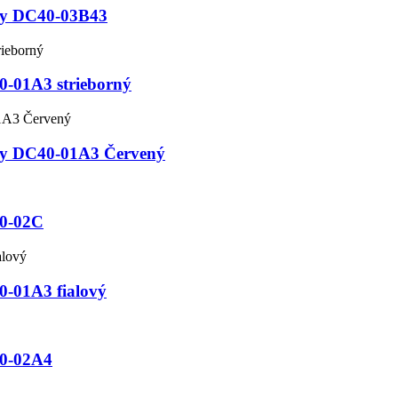
ily DC40-03B43
40-01A3 strieborný
ily DC40-01A3 Červený
40-02C
0-01A3 fialový
40-02A4