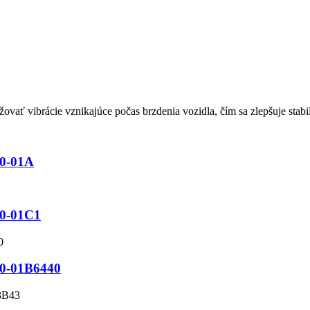
vať vibrácie vznikajúce počas brzdenia vozidla, čím sa zlepšuje stabil
40-01A
40-01C1
C40-01B6440