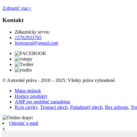
Zobraziť viac+
Kontakt
Zákaznícky servis:
15762933765
borenseal@gmail.com
© Autorské práva - 2010 – 2025: Všetky práva vyhradené.
Mapa stránok
Horúce produkty
AMP pre mobilné zariadenia
Rcm cievky
,
Tesniaci plech
,
Potiahnutý plech
,
Bez azbestu
,
Tes
Odoslať e-mail
x